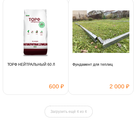
Длина:
4 м
6 м
Длина:
4 м
6 м
Поликарбонат:
Sellex
Поликарбонат:
Sellex
Vinterhas Phyto
Vinterhas
Vinterhas Phyto
Vinterhas
ТОРФ НЕЙТРАЛЬНЫЙ 60 Л
Фундамент для теплиц
600 ₽
2 000 ₽
Каркас:
Добор 2 м
Каркас 3 X 4 м
Загрузить ещё 4 из 4