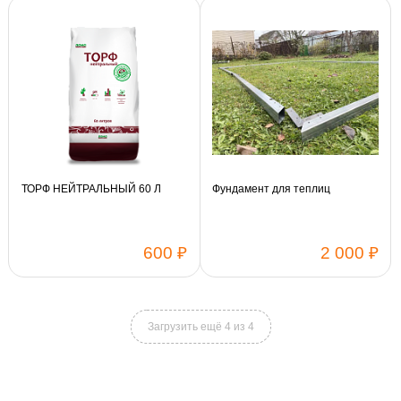
Длина:
4 м
6 м
Длина:
4 м
6 м
Поликарбонат:
Sellex
Поликарбонат:
Sellex
Vinterhas Phyto
Vinterhas
Vinterhas Phyto
Vinterhas
ТОРФ НЕЙТРАЛЬНЫЙ 60 Л
Фундамент для теплиц
600 ₽
2 000 ₽
Каркас:
Добор 2 м
Каркас 3 X 4 м
Загрузить ещё 4 из 4