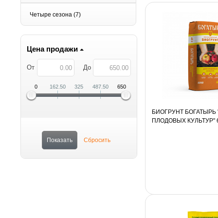
Четыре сезона
(7)
Цена продажи
От
До
0
162.50
325
487.50
650
БИОГРУНТ БОГАТЫРЬ 
ПЛОДОВЫХ КУЛЬТУР" 