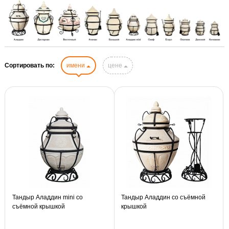
Сортировать по:
имени
цене
Тандыр Аладдин mini со
Тандыр Аладдин со съёмной
съёмной крышкой
крышкой