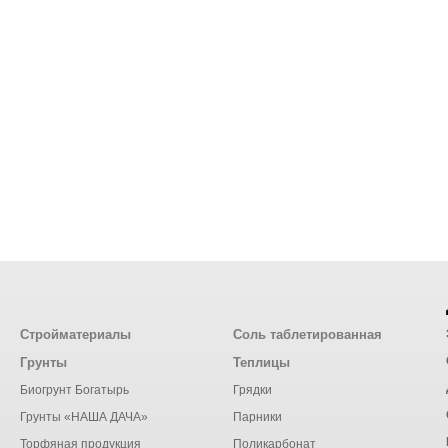
Стройматериалы
Соль таблетированная
Грунты
Теплицы
Биогрунт Богатырь
Грядки
Грунты «НАША ДАЧА»
Парники
Торфяная продукция
Поликарбонат