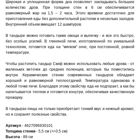
Широкая и уплощенная форма дна позволяет закладывать большее
количество дров. При толщине стен в 6 см обеспечивается
равномерный жар на 1,5 – 2 часа. Этого времени достаточно для
приготовления еды без дополнительной растопки в несколько заходов.
Внутренний объем вмещает 12 шампуров.
В тандыре можно готовить также овощи и выпечку - и все это быстро,
без особых усилий. В глиняной печи, изготовленной по уникальной
технологии, готовится еда на “мягком” огне, при постоянной, ровной
температуре.
Чтобы растопить тандыр Скиф можно использовать любые дрова - от
маленьких веточек до средних поленцев, которые бы поместились
внутри. Керамические стенки современных тандыров обладают
хорошей и равномерной теплоотдачей. Температура одинакова в
любой точке печи. Благодаря этому свойству еда не подгорает, а как бы
напитывается теплом и готовится изнутри, обеспечивая качественную
прожарку.
В тандырах пища не только приобретает тонкий вкус и нежный аромат,
но и сохранят полезные свойства.
Артикул
- 4627096930101
Толщина стенки
- 5,5 см (+/-0,5 см)
Высота
- 89 см